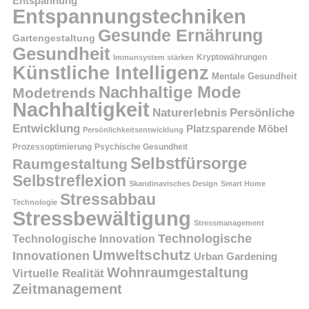
Entspannung
Entspannungstechniken
Gesunde Ernährung
Gartengestaltung
Gesundheit
Kryptowährungen
Immunsystem stärken
Künstliche Intelligenz
Mentale Gesundheit
Nachhaltige Mode
Modetrends
Nachhaltigkeit
Persönliche
Naturerlebnis
Entwicklung
Platzsparende Möbel
Persönlichkeitsentwicklung
Prozessoptimierung
Psychische Gesundheit
Selbstfürsorge
Raumgestaltung
Selbstreflexion
Skandinavisches Design
Smart Home
Stressabbau
Technologie
Stressbewältigung
Stressmanagement
Technologische
Technologische Innovation
Umweltschutz
Innovationen
Urban Gardening
Wohnraumgestaltung
Virtuelle Realität
Zeitmanagement