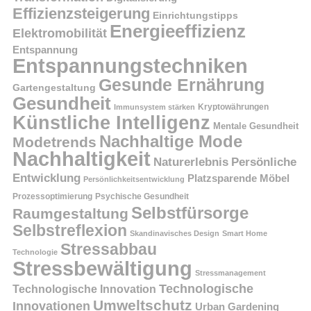
Effizienzsteigerung
Einrichtungstipps
Energieeffizienz
Elektromobilität
Entspannung
Entspannungstechniken
Gesunde Ernährung
Gartengestaltung
Gesundheit
Kryptowährungen
Immunsystem stärken
Künstliche Intelligenz
Mentale Gesundheit
Nachhaltige Mode
Modetrends
Nachhaltigkeit
Persönliche
Naturerlebnis
Entwicklung
Platzsparende Möbel
Persönlichkeitsentwicklung
Prozessoptimierung
Psychische Gesundheit
Selbstfürsorge
Raumgestaltung
Selbstreflexion
Skandinavisches Design
Smart Home
Stressabbau
Technologie
Stressbewältigung
Stressmanagement
Technologische
Technologische Innovation
Umweltschutz
Innovationen
Urban Gardening