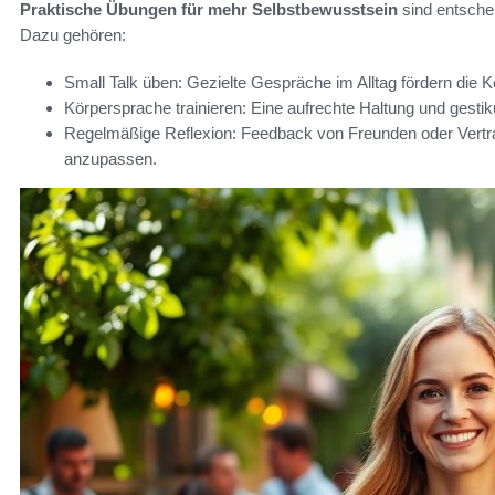
Praktische Übungen für mehr Selbstbewusstsein
sind entschei
Dazu gehören:
Small Talk üben: Gezielte Gespräche im Alltag fördern die Ko
Körpersprache trainieren: Eine aufrechte Haltung und gesti
Regelmäßige Reflexion: Feedback von Freunden oder Vertraut
anzupassen.