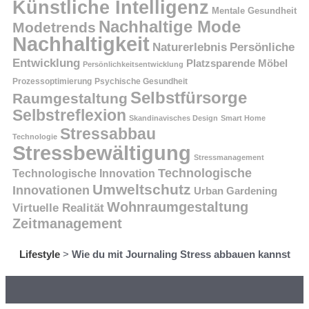
Künstliche Intelligenz
Mentale Gesundheit
Nachhaltige Mode
Modetrends
Nachhaltigkeit
Persönliche
Naturerlebnis
Entwicklung
Platzsparende Möbel
Persönlichkeitsentwicklung
Prozessoptimierung
Psychische Gesundheit
Selbstfürsorge
Raumgestaltung
Selbstreflexion
Skandinavisches Design
Smart Home
Stressabbau
Technologie
Stressbewältigung
Stressmanagement
Technologische
Technologische Innovation
Umweltschutz
Innovationen
Urban Gardening
Wohnraumgestaltung
Virtuelle Realität
Zeitmanagement
Lifestyle
>
Wie du mit Journaling Stress abbauen kannst