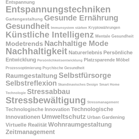
Entspannung
Entspannungstechniken
Gesunde Ernährung
Gartengestaltung
Gesundheit
Kryptowährungen
Immunsystem stärken
Künstliche Intelligenz
Mentale Gesundheit
Nachhaltige Mode
Modetrends
Nachhaltigkeit
Persönliche
Naturerlebnis
Entwicklung
Platzsparende Möbel
Persönlichkeitsentwicklung
Prozessoptimierung
Psychische Gesundheit
Selbstfürsorge
Raumgestaltung
Selbstreflexion
Skandinavisches Design
Smart Home
Stressabbau
Technologie
Stressbewältigung
Stressmanagement
Technologische
Technologische Innovation
Umweltschutz
Innovationen
Urban Gardening
Wohnraumgestaltung
Virtuelle Realität
Zeitmanagement