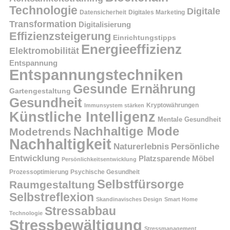
Technologie
Digitale
Datensicherheit
Digitales Marketing
Transformation
Digitalisierung
Effizienzsteigerung
Einrichtungstipps
Energieeffizienz
Elektromobilität
Entspannung
Entspannungstechniken
Gesunde Ernährung
Gartengestaltung
Gesundheit
Kryptowährungen
Immunsystem stärken
Künstliche Intelligenz
Mentale Gesundheit
Nachhaltige Mode
Modetrends
Nachhaltigkeit
Persönliche
Naturerlebnis
Entwicklung
Platzsparende Möbel
Persönlichkeitsentwicklung
Prozessoptimierung
Psychische Gesundheit
Selbstfürsorge
Raumgestaltung
Selbstreflexion
Skandinavisches Design
Smart Home
Stressabbau
Technologie
Stressbewältigung
Stressmanagement