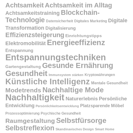
Achtsamkeit
Achtsamkeit im Alltag
Blockchain-
Achtsamkeitstraining
Technologie
Digitale
Datensicherheit
Digitales Marketing
Transformation
Digitalisierung
Effizienzsteigerung
Einrichtungstipps
Energieeffizienz
Elektromobilität
Entspannung
Entspannungstechniken
Gesunde Ernährung
Gartengestaltung
Gesundheit
Kryptowährungen
Immunsystem stärken
Künstliche Intelligenz
Mentale Gesundheit
Nachhaltige Mode
Modetrends
Nachhaltigkeit
Persönliche
Naturerlebnis
Entwicklung
Platzsparende Möbel
Persönlichkeitsentwicklung
Prozessoptimierung
Psychische Gesundheit
Selbstfürsorge
Raumgestaltung
Selbstreflexion
Skandinavisches Design
Smart Home