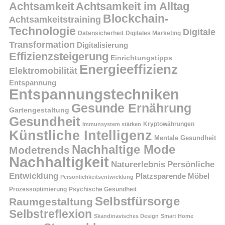
Achtsamkeit
Achtsamkeit im Alltag
Blockchain-
Achtsamkeitstraining
Technologie
Digitale
Datensicherheit
Digitales Marketing
Transformation
Digitalisierung
Effizienzsteigerung
Einrichtungstipps
Energieeffizienz
Elektromobilität
Entspannung
Entspannungstechniken
Gesunde Ernährung
Gartengestaltung
Gesundheit
Kryptowährungen
Immunsystem stärken
Künstliche Intelligenz
Mentale Gesundheit
Nachhaltige Mode
Modetrends
Nachhaltigkeit
Persönliche
Naturerlebnis
Entwicklung
Platzsparende Möbel
Persönlichkeitsentwicklung
Prozessoptimierung
Psychische Gesundheit
Selbstfürsorge
Raumgestaltung
Selbstreflexion
Skandinavisches Design
Smart Home