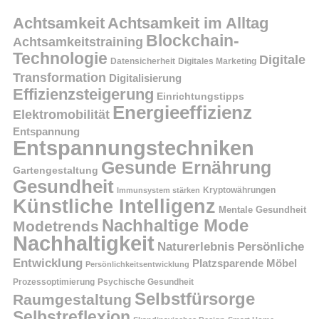
Achtsamkeit
Achtsamkeit im Alltag
Blockchain-
Achtsamkeitstraining
Technologie
Digitale
Datensicherheit
Digitales Marketing
Transformation
Digitalisierung
Effizienzsteigerung
Einrichtungstipps
Energieeffizienz
Elektromobilität
Entspannung
Entspannungstechniken
Gesunde Ernährung
Gartengestaltung
Gesundheit
Kryptowährungen
Immunsystem stärken
Künstliche Intelligenz
Mentale Gesundheit
Nachhaltige Mode
Modetrends
Nachhaltigkeit
Persönliche
Naturerlebnis
Entwicklung
Platzsparende Möbel
Persönlichkeitsentwicklung
Prozessoptimierung
Psychische Gesundheit
Selbstfürsorge
Raumgestaltung
Selbstreflexion