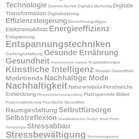
Technologie
Digitale
Datensicherheit
Digitales Marketing
Transformation
Digitalisierung
Effizienzsteigerung
Einrichtungstipps
Energieeffizienz
Elektromobilität
Entspannung
Entspannungstechniken
Gesunde Ernährung
Gartengestaltung
Gesundheit
Kryptowährungen
Immunsystem stärken
Künstliche Intelligenz
Mentale Gesundheit
Nachhaltige Mode
Modetrends
Nachhaltigkeit
Persönliche
Naturerlebnis
Entwicklung
Platzsparende Möbel
Persönlichkeitsentwicklung
Prozessoptimierung
Psychische Gesundheit
Selbstfürsorge
Raumgestaltung
Selbstreflexion
Skandinavisches Design
Smart Home
Stressabbau
Technologie
Stressbewältigung
Stressmanagement