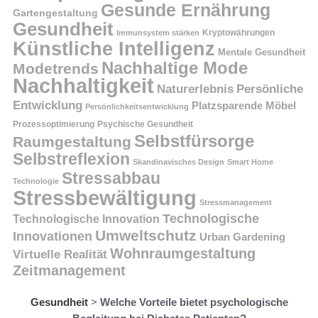
Gesunde Ernährung
Gartengestaltung
Gesundheit
Kryptowährungen
Immunsystem stärken
Künstliche Intelligenz
Mentale Gesundheit
Nachhaltige Mode
Modetrends
Nachhaltigkeit
Persönliche
Naturerlebnis
Entwicklung
Platzsparende Möbel
Persönlichkeitsentwicklung
Prozessoptimierung
Psychische Gesundheit
Selbstfürsorge
Raumgestaltung
Selbstreflexion
Skandinavisches Design
Smart Home
Stressabbau
Technologie
Stressbewältigung
Stressmanagement
Technologische
Technologische Innovation
Umweltschutz
Innovationen
Urban Gardening
Wohnraumgestaltung
Virtuelle Realität
Zeitmanagement
Gesundheit
>
Welche Vorteile bietet psychologische