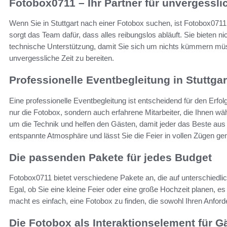
Fotobox0711 – Ihr Partner für unvergessli
Wenn Sie in Stuttgart nach einer Fotobox suchen, ist Fotobox0711
sorgt das Team dafür, dass alles reibungslos abläuft. Sie bieten 
technische Unterstützung, damit Sie sich um nichts kümmern müsse
unvergessliche Zeit zu bereiten.
Professionelle Eventbegleitung in Stuttgar
Eine professionelle Eventbegleitung ist entscheidend für den Erfol
nur die Fotobox, sondern auch erfahrene Mitarbeiter, die Ihnen w
um die Technik und helfen den Gästen, damit jeder das Beste aus 
entspannte Atmosphäre und lässt Sie die Feier in vollen Zügen ge
Die passenden Pakete für jedes Budget
Fotobox0711 bietet verschiedene Pakete an, die auf unterschiedli
Egal, ob Sie eine kleine Feier oder eine große Hochzeit planen, es 
macht es einfach, eine Fotobox zu finden, die sowohl Ihren Anfor
Die Fotobox als Interaktionselement für G