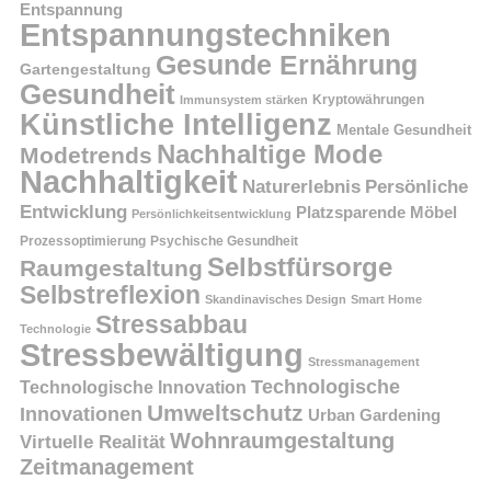
Entspannung
Entspannungstechniken
Gesunde Ernährung
Gartengestaltung
Gesundheit
Kryptowährungen
Immunsystem stärken
Künstliche Intelligenz
Mentale Gesundheit
Nachhaltige Mode
Modetrends
Nachhaltigkeit
Persönliche
Naturerlebnis
Entwicklung
Platzsparende Möbel
Persönlichkeitsentwicklung
Prozessoptimierung
Psychische Gesundheit
Selbstfürsorge
Raumgestaltung
Selbstreflexion
Skandinavisches Design
Smart Home
Stressabbau
Technologie
Stressbewältigung
Stressmanagement
Technologische
Technologische Innovation
Umweltschutz
Innovationen
Urban Gardening
Wohnraumgestaltung
Virtuelle Realität
Zeitmanagement