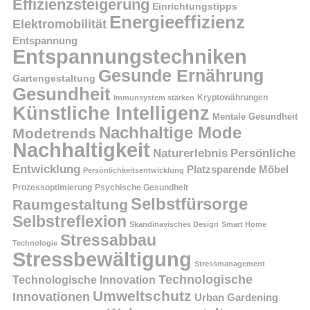
Effizienzsteigerung
Einrichtungstipps
Energieeffizienz
Elektromobilität
Entspannung
Entspannungstechniken
Gesunde Ernährung
Gartengestaltung
Gesundheit
Kryptowährungen
Immunsystem stärken
Künstliche Intelligenz
Mentale Gesundheit
Nachhaltige Mode
Modetrends
Nachhaltigkeit
Persönliche
Naturerlebnis
Entwicklung
Platzsparende Möbel
Persönlichkeitsentwicklung
Prozessoptimierung
Psychische Gesundheit
Selbstfürsorge
Raumgestaltung
Selbstreflexion
Skandinavisches Design
Smart Home
Stressabbau
Technologie
Stressbewältigung
Stressmanagement
Technologische
Technologische Innovation
Umweltschutz
Innovationen
Urban Gardening