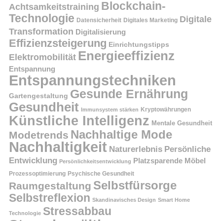
Blockchain-
Achtsamkeitstraining
Technologie
Digitale
Datensicherheit
Digitales Marketing
Transformation
Digitalisierung
Effizienzsteigerung
Einrichtungstipps
Energieeffizienz
Elektromobilität
Entspannung
Entspannungstechniken
Gesunde Ernährung
Gartengestaltung
Gesundheit
Kryptowährungen
Immunsystem stärken
Künstliche Intelligenz
Mentale Gesundheit
Nachhaltige Mode
Modetrends
Nachhaltigkeit
Persönliche
Naturerlebnis
Entwicklung
Platzsparende Möbel
Persönlichkeitsentwicklung
Prozessoptimierung
Psychische Gesundheit
Selbstfürsorge
Raumgestaltung
Selbstreflexion
Skandinavisches Design
Smart Home
Stressabbau
Technologie