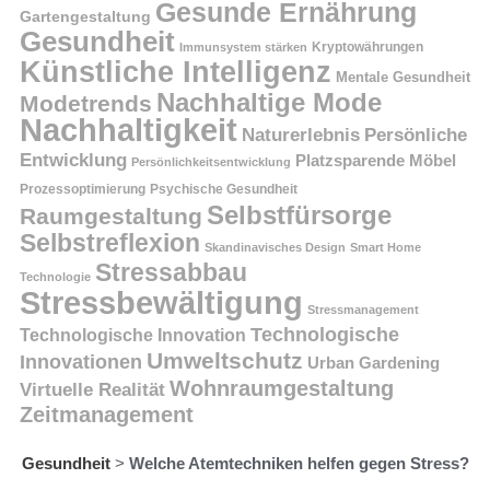
Gesunde Ernährung
Gartengestaltung
Gesundheit
Kryptowährungen
Immunsystem stärken
Künstliche Intelligenz
Mentale Gesundheit
Nachhaltige Mode
Modetrends
Nachhaltigkeit
Persönliche
Naturerlebnis
Entwicklung
Platzsparende Möbel
Persönlichkeitsentwicklung
Prozessoptimierung
Psychische Gesundheit
Selbstfürsorge
Raumgestaltung
Selbstreflexion
Skandinavisches Design
Smart Home
Stressabbau
Technologie
Stressbewältigung
Stressmanagement
Technologische
Technologische Innovation
Umweltschutz
Innovationen
Urban Gardening
Wohnraumgestaltung
Virtuelle Realität
Zeitmanagement
Gesundheit
>
Welche Atemtechniken helfen gegen Stress?