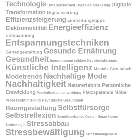
Technologie
Digitale
Datensicherheit
Digitales Marketing
Transformation
Digitalisierung
Effizienzsteigerung
Einrichtungstipps
Energieeffizienz
Elektromobilität
Entspannung
Entspannungstechniken
Gesunde Ernährung
Gartengestaltung
Gesundheit
Kryptowährungen
Immunsystem stärken
Künstliche Intelligenz
Mentale Gesundheit
Nachhaltige Mode
Modetrends
Nachhaltigkeit
Persönliche
Naturerlebnis
Entwicklung
Platzsparende Möbel
Persönlichkeitsentwicklung
Prozessoptimierung
Psychische Gesundheit
Selbstfürsorge
Raumgestaltung
Selbstreflexion
Skandinavisches Design
Smart Home
Stressabbau
Technologie
Stressbewältigung
Stressmanagement