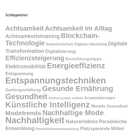
Schlagwörter
Achtsamkeit
Achtsamkeit im Alltag
Blockchain-
Achtsamkeitstraining
Technologie
Digitale
Datensicherheit
Digitales Marketing
Transformation
Digitalisierung
Effizienzsteigerung
Einrichtungstipps
Energieeffizienz
Elektromobilität
Entspannung
Entspannungstechniken
Gesunde Ernährung
Gartengestaltung
Gesundheit
Kryptowährungen
Immunsystem stärken
Künstliche Intelligenz
Mentale Gesundheit
Nachhaltige Mode
Modetrends
Nachhaltigkeit
Persönliche
Naturerlebnis
Entwicklung
Platzsparende Möbel
Persönlichkeitsentwicklung