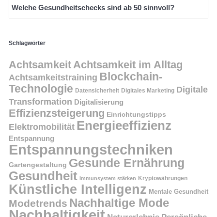
Welche Gesundheitschecks sind ab 50 sinnvoll?
Schlagwörter
Achtsamkeit
Achtsamkeit im Alltag
Blockchain-
Achtsamkeitstraining
Technologie
Digitale
Datensicherheit
Digitales Marketing
Transformation
Digitalisierung
Effizienzsteigerung
Einrichtungstipps
Energieeffizienz
Elektromobilität
Entspannung
Entspannungstechniken
Gesunde Ernährung
Gartengestaltung
Gesundheit
Kryptowährungen
Immunsystem stärken
Künstliche Intelligenz
Mentale Gesundheit
Nachhaltige Mode
Modetrends
Nachhaltigkeit