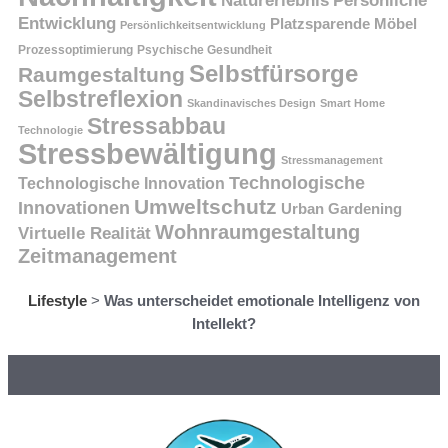
Persönliche
Naturerlebnis
Entwicklung
Platzsparende Möbel
Persönlichkeitsentwicklung
Prozessoptimierung
Psychische Gesundheit
Selbstfürsorge
Raumgestaltung
Selbstreflexion
Skandinavisches Design
Smart Home
Stressabbau
Technologie
Stressbewältigung
Stressmanagement
Technologische
Technologische Innovation
Umweltschutz
Innovationen
Urban Gardening
Wohnraumgestaltung
Virtuelle Realität
Zeitmanagement
Lifestyle
>
Was unterscheidet emotionale Intelligenz von
Intellekt?