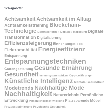
Schlagwörter
Achtsamkeit
Achtsamkeit im Alltag
Blockchain-
Achtsamkeitstraining
Technologie
Digitale
Datensicherheit
Digitales Marketing
Transformation
Digitalisierung
Effizienzsteigerung
Einrichtungstipps
Energieeffizienz
Elektromobilität
Entspannung
Entspannungstechniken
Gesunde Ernährung
Gartengestaltung
Gesundheit
Kryptowährungen
Immunsystem stärken
Künstliche Intelligenz
Mentale Gesundheit
Nachhaltige Mode
Modetrends
Nachhaltigkeit
Persönliche
Naturerlebnis
Entwicklung
Platzsparende Möbel
Persönlichkeitsentwicklung
Prozessoptimierung
Psychische Gesundheit