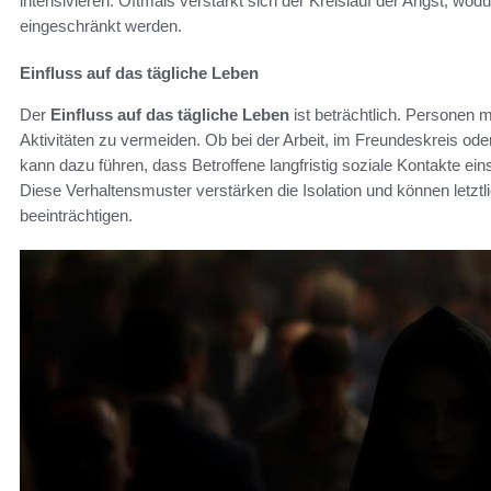
intensivieren. Oftmals verstärkt sich der Kreislauf der Angst, wod
eingeschränkt werden.
Einfluss auf das tägliche Leben
Der
Einfluss auf das tägliche Leben
ist beträchtlich. Personen m
Aktivitäten zu vermeiden. Ob bei der Arbeit, im Freundeskreis ode
kann dazu führen, dass Betroffene langfristig soziale Kontakte 
Diese Verhaltensmuster verstärken die Isolation und können letzt
beeinträchtigen.