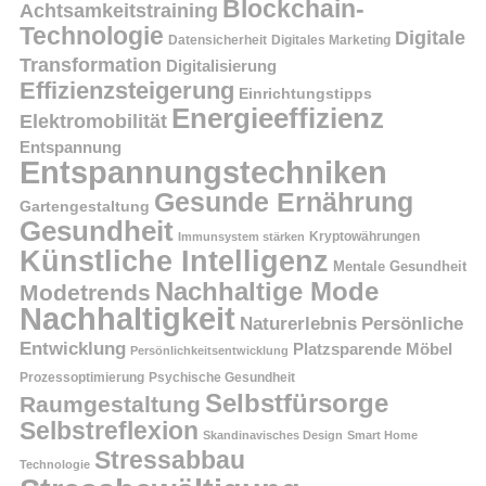
Blockchain-
Achtsamkeitstraining
Technologie
Digitale
Datensicherheit
Digitales Marketing
Transformation
Digitalisierung
Effizienzsteigerung
Einrichtungstipps
Energieeffizienz
Elektromobilität
Entspannung
Entspannungstechniken
Gesunde Ernährung
Gartengestaltung
Gesundheit
Kryptowährungen
Immunsystem stärken
Künstliche Intelligenz
Mentale Gesundheit
Nachhaltige Mode
Modetrends
Nachhaltigkeit
Persönliche
Naturerlebnis
Entwicklung
Platzsparende Möbel
Persönlichkeitsentwicklung
Prozessoptimierung
Psychische Gesundheit
Selbstfürsorge
Raumgestaltung
Selbstreflexion
Skandinavisches Design
Smart Home
Stressabbau
Technologie