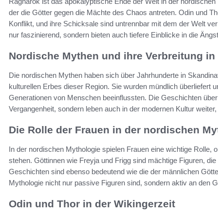
Ragnarök ist das apokalyptische Ende der Welt in der nordischen 
der die Götter gegen die Mächte des Chaos antreten. Odin und Thor
Konflikt, und ihre Schicksale sind untrennbar mit dem der Welt v
nur faszinierend, sondern bieten auch tiefere Einblicke in die Än
Nordische Mythen und ihre Verbreitung in
Die nordischen Mythen haben sich über Jahrhunderte in Skandinavi
kulturellen Erbes dieser Region. Sie wurden mündlich überliefert u
Generationen von Menschen beeinflussten. Die Geschichten über Od
Vergangenheit, sondern leben auch in der modernen Kultur weiter, s
Die Rolle der Frauen in der nordischen My
In der nordischen Mythologie spielen Frauen eine wichtige Rolle, 
stehen. Göttinnen wie Freyja und Frigg sind mächtige Figuren, die
Geschichten sind ebenso bedeutend wie die der männlichen Götte
Mythologie nicht nur passive Figuren sind, sondern aktiv an den
Odin und Thor in der Wikingerzeit