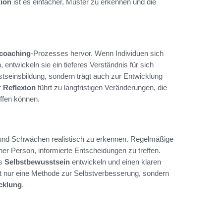
xion
ist es einfacher, Muster zu erkennen und die
tcoaching
-Prozesses hervor. Wenn Individuen sich
ntwickeln sie ein tieferes Verständnis für sich
sstseinsbildung, sondern trägt auch zur Entwicklung
r
Reflexion
führt zu langfristigen Veränderungen, die
ffen können.
n und Schwächen realistisch zu erkennen. Regelmäßige
iner Person, informierte Entscheidungen zu treffen.
es
Selbstbewusstsein
entwickeln und einen klaren
cht nur eine Methode zur Selbstverbesserung, sondern
cklung
.