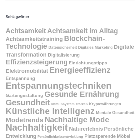
Schlagwörter
Achtsamkeit
Achtsamkeit im Alltag
Blockchain-
Achtsamkeitstraining
Technologie
Digitale
Datensicherheit
Digitales Marketing
Transformation
Digitalisierung
Effizienzsteigerung
Einrichtungstipps
Energieeffizienz
Elektromobilität
Entspannung
Entspannungstechniken
Gesunde Ernährung
Gartengestaltung
Gesundheit
Kryptowährungen
Immunsystem stärken
Künstliche Intelligenz
Mentale Gesundheit
Nachhaltige Mode
Modetrends
Nachhaltigkeit
Persönliche
Naturerlebnis
Entwicklung
Platzsparende Möbel
Persönlichkeitsentwicklung