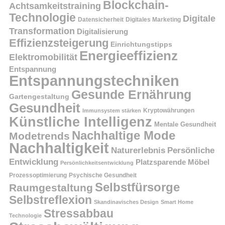
Blockchain-
Achtsamkeitstraining
Technologie
Digitale
Datensicherheit
Digitales Marketing
Transformation
Digitalisierung
Effizienzsteigerung
Einrichtungstipps
Energieeffizienz
Elektromobilität
Entspannung
Entspannungstechniken
Gesunde Ernährung
Gartengestaltung
Gesundheit
Kryptowährungen
Immunsystem stärken
Künstliche Intelligenz
Mentale Gesundheit
Nachhaltige Mode
Modetrends
Nachhaltigkeit
Persönliche
Naturerlebnis
Entwicklung
Platzsparende Möbel
Persönlichkeitsentwicklung
Prozessoptimierung
Psychische Gesundheit
Selbstfürsorge
Raumgestaltung
Selbstreflexion
Skandinavisches Design
Smart Home
Stressabbau
Technologie