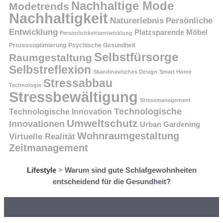
Nachhaltige Mode
Modetrends
Nachhaltigkeit
Persönliche
Naturerlebnis
Entwicklung
Platzsparende Möbel
Persönlichkeitsentwicklung
Prozessoptimierung
Psychische Gesundheit
Selbstfürsorge
Raumgestaltung
Selbstreflexion
Skandinavisches Design
Smart Home
Stressabbau
Technologie
Stressbewältigung
Stressmanagement
Technologische
Technologische Innovation
Umweltschutz
Innovationen
Urban Gardening
Wohnraumgestaltung
Virtuelle Realität
Zeitmanagement
Lifestyle
>
Warum sind gute Schlafgewohnheiten
entscheidend für die Gesundheit?