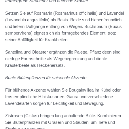
Immergrüne Sträucher und duftende Kräuter
Setzen Sie auf Rosmarin (Rosmarinus officinalis) und Lavendel
(Lavandula angustifolia) als Basis. Beide sind bienenfreundlich
und liefern Duftgänge entlang von Wegen. Buchsbaum (Buxus
sempervirens) eignet sich als formgebendes Element, trotz
seiner Anfälligkeit für Krankheiten.
Santolina und Oleaster ergänzen die Palette. Pflanzideen sind
niedrige Formschnitte als Wegebegrenzung und dichte
Kräuterbeete als Heckenersatz.
Bunte Blütenpflanzen für saisonale Akzente
Für blühende Akzente wählen Sie Bougainvillea im Kübel oder
frostempfindliche Hibiskusarten. Gaura und verschiedene
Lavendelarten sorgen für Leichtigkeit und Bewegung.
Zistrosen (Cistus) bringen lang anhaltende Blüte. Kombinieren
Sie Blütenpflanzen mit Gräsern und Stauden, um Tiefe und
Struktur zu erzeugen.