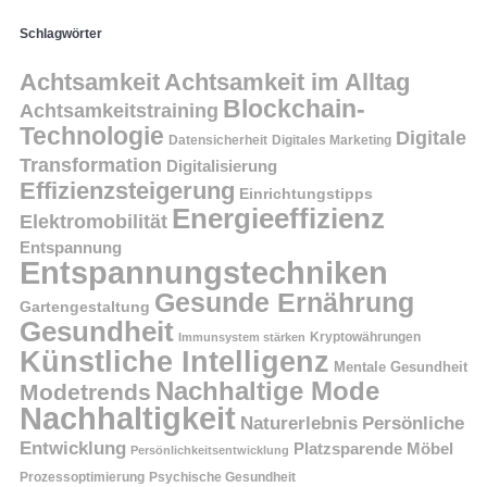
Schlagwörter
Achtsamkeit
Achtsamkeit im Alltag
Blockchain-
Achtsamkeitstraining
Technologie
Digitale
Datensicherheit
Digitales Marketing
Transformation
Digitalisierung
Effizienzsteigerung
Einrichtungstipps
Energieeffizienz
Elektromobilität
Entspannung
Entspannungstechniken
Gesunde Ernährung
Gartengestaltung
Gesundheit
Kryptowährungen
Immunsystem stärken
Künstliche Intelligenz
Mentale Gesundheit
Nachhaltige Mode
Modetrends
Nachhaltigkeit
Persönliche
Naturerlebnis
Entwicklung
Platzsparende Möbel
Persönlichkeitsentwicklung
Prozessoptimierung
Psychische Gesundheit