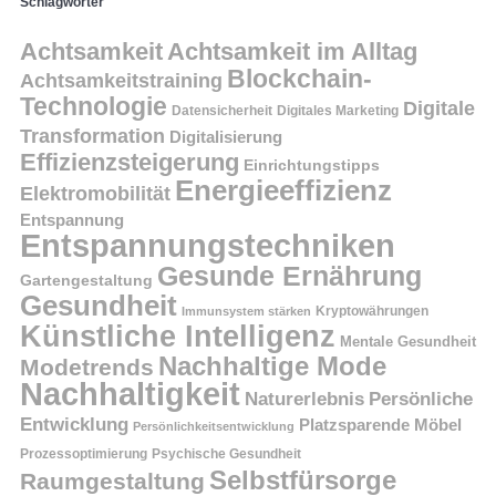
Schlagwörter
Achtsamkeit
Achtsamkeit im Alltag
Blockchain-
Achtsamkeitstraining
Technologie
Digitale
Datensicherheit
Digitales Marketing
Transformation
Digitalisierung
Effizienzsteigerung
Einrichtungstipps
Energieeffizienz
Elektromobilität
Entspannung
Entspannungstechniken
Gesunde Ernährung
Gartengestaltung
Gesundheit
Kryptowährungen
Immunsystem stärken
Künstliche Intelligenz
Mentale Gesundheit
Nachhaltige Mode
Modetrends
Nachhaltigkeit
Persönliche
Naturerlebnis
Entwicklung
Platzsparende Möbel
Persönlichkeitsentwicklung
Prozessoptimierung
Psychische Gesundheit
Selbstfürsorge
Raumgestaltung