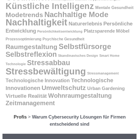
Künstliche Intelligenz
Mentale Gesundheit
Nachhaltige Mode
Modetrends
Nachhaltigkeit
Persönliche
Naturerlebnis
Entwicklung
Platzsparende Möbel
Persönlichkeitsentwicklung
Prozessoptimierung
Psychische Gesundheit
Selbstfürsorge
Raumgestaltung
Selbstreflexion
Skandinavisches Design
Smart Home
Stressabbau
Technologie
Stressbewältigung
Stressmanagement
Technologische
Technologische Innovation
Umweltschutz
Innovationen
Urban Gardening
Wohnraumgestaltung
Virtuelle Realität
Zeitmanagement
Profis
>
Warum Cybersecurity Lösungen für Firmen
entscheidend sind