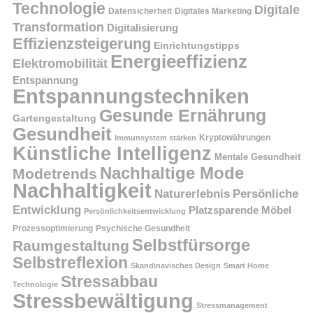
Technologie
Digitale
Datensicherheit
Digitales Marketing
Transformation
Digitalisierung
Effizienzsteigerung
Einrichtungstipps
Energieeffizienz
Elektromobilität
Entspannung
Entspannungstechniken
Gesunde Ernährung
Gartengestaltung
Gesundheit
Kryptowährungen
Immunsystem stärken
Künstliche Intelligenz
Mentale Gesundheit
Nachhaltige Mode
Modetrends
Nachhaltigkeit
Persönliche
Naturerlebnis
Entwicklung
Platzsparende Möbel
Persönlichkeitsentwicklung
Prozessoptimierung
Psychische Gesundheit
Selbstfürsorge
Raumgestaltung
Selbstreflexion
Skandinavisches Design
Smart Home
Stressabbau
Technologie
Stressbewältigung
Stressmanagement