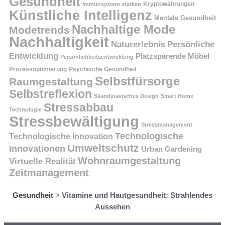
Gesundheit
Kryptowährungen
Immunsystem stärken
Künstliche Intelligenz
Mentale Gesundheit
Nachhaltige Mode
Modetrends
Nachhaltigkeit
Persönliche
Naturerlebnis
Entwicklung
Platzsparende Möbel
Persönlichkeitsentwicklung
Prozessoptimierung
Psychische Gesundheit
Selbstfürsorge
Raumgestaltung
Selbstreflexion
Skandinavisches Design
Smart Home
Stressabbau
Technologie
Stressbewältigung
Stressmanagement
Technologische
Technologische Innovation
Umweltschutz
Innovationen
Urban Gardening
Wohnraumgestaltung
Virtuelle Realität
Zeitmanagement
Gesundheit
>
Vitamine und Hautgesundheit: Strahlendes
Aussehen