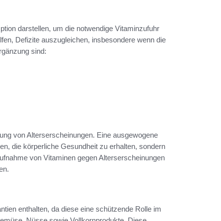
ption darstellen, um die notwendige Vitaminzufuhr
lfen, Defizite auszugleichen, insbesondere wenn die
rgänzung sind:
derung von Alterserscheinungen. Eine ausgewogene
agen, die körperliche Gesundheit zu erhalten, sondern
 Aufnahme von Vitaminen gegen Alterserscheinungen
en.
antien enthalten, da diese eine schützende Rolle im
Gemüse, Nüsse sowie Vollkornprodukte. Diese