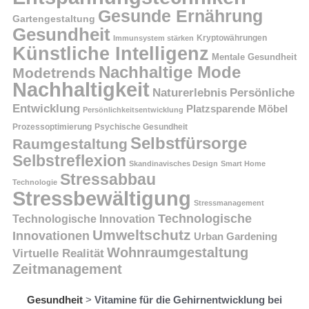
Gesunde Ernährung
Gartengestaltung
Gesundheit
Kryptowährungen
Immunsystem stärken
Künstliche Intelligenz
Mentale Gesundheit
Nachhaltige Mode
Modetrends
Nachhaltigkeit
Persönliche
Naturerlebnis
Entwicklung
Platzsparende Möbel
Persönlichkeitsentwicklung
Prozessoptimierung
Psychische Gesundheit
Selbstfürsorge
Raumgestaltung
Selbstreflexion
Skandinavisches Design
Smart Home
Stressabbau
Technologie
Stressbewältigung
Stressmanagement
Technologische
Technologische Innovation
Umweltschutz
Innovationen
Urban Gardening
Wohnraumgestaltung
Virtuelle Realität
Zeitmanagement
Gesundheit
>
Vitamine für die Gehirnentwicklung bei