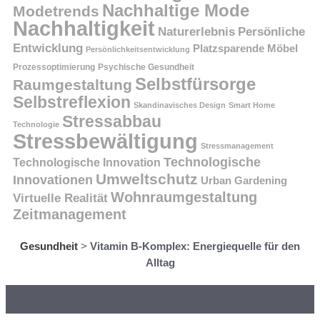
Nachhaltige Mode
Modetrends
Nachhaltigkeit
Persönliche
Naturerlebnis
Entwicklung
Platzsparende Möbel
Persönlichkeitsentwicklung
Prozessoptimierung
Psychische Gesundheit
Selbstfürsorge
Raumgestaltung
Selbstreflexion
Skandinavisches Design
Smart Home
Stressabbau
Technologie
Stressbewältigung
Stressmanagement
Technologische
Technologische Innovation
Umweltschutz
Innovationen
Urban Gardening
Wohnraumgestaltung
Virtuelle Realität
Zeitmanagement
Gesundheit
>
Vitamin B-Komplex: Energiequelle für den
Alltag