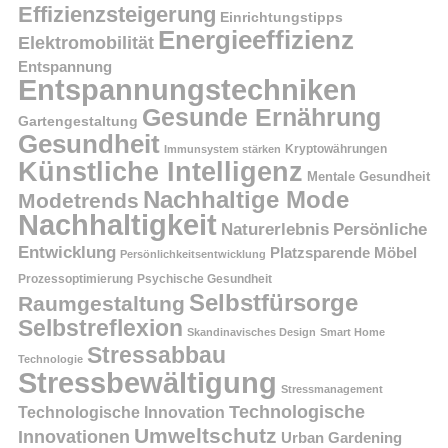
Effizienzsteigerung
Einrichtungstipps
Energieeffizienz
Elektromobilität
Entspannung
Entspannungstechniken
Gesunde Ernährung
Gartengestaltung
Gesundheit
Kryptowährungen
Immunsystem stärken
Künstliche Intelligenz
Mentale Gesundheit
Nachhaltige Mode
Modetrends
Nachhaltigkeit
Persönliche
Naturerlebnis
Entwicklung
Platzsparende Möbel
Persönlichkeitsentwicklung
Prozessoptimierung
Psychische Gesundheit
Selbstfürsorge
Raumgestaltung
Selbstreflexion
Skandinavisches Design
Smart Home
Stressabbau
Technologie
Stressbewältigung
Stressmanagement
Technologische
Technologische Innovation
Umweltschutz
Innovationen
Urban Gardening