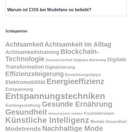
Warum ist COS bei Modefans so beliebt?
Schlagwörter
Achtsamkeit
Achtsamkeit im Alltag
Blockchain-
Achtsamkeitstraining
Technologie
Digitale
Datensicherheit
Digitales Marketing
Transformation
Digitalisierung
Effizienzsteigerung
Einrichtungstipps
Energieeffizienz
Elektromobilität
Entspannung
Entspannungstechniken
Gesunde Ernährung
Gartengestaltung
Gesundheit
Kryptowährungen
Immunsystem stärken
Künstliche Intelligenz
Mentale Gesundheit
Nachhaltige Mode
Modetrends