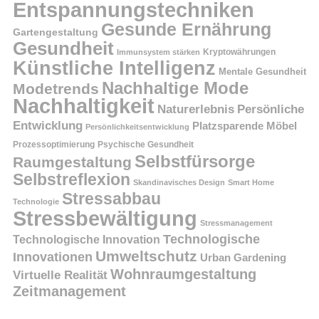
Entspannungstechniken
Gesunde Ernährung
Gartengestaltung
Gesundheit
Kryptowährungen
Immunsystem stärken
Künstliche Intelligenz
Mentale Gesundheit
Nachhaltige Mode
Modetrends
Nachhaltigkeit
Persönliche
Naturerlebnis
Entwicklung
Platzsparende Möbel
Persönlichkeitsentwicklung
Prozessoptimierung
Psychische Gesundheit
Selbstfürsorge
Raumgestaltung
Selbstreflexion
Skandinavisches Design
Smart Home
Stressabbau
Technologie
Stressbewältigung
Stressmanagement
Technologische
Technologische Innovation
Umweltschutz
Innovationen
Urban Gardening
Wohnraumgestaltung
Virtuelle Realität
Zeitmanagement