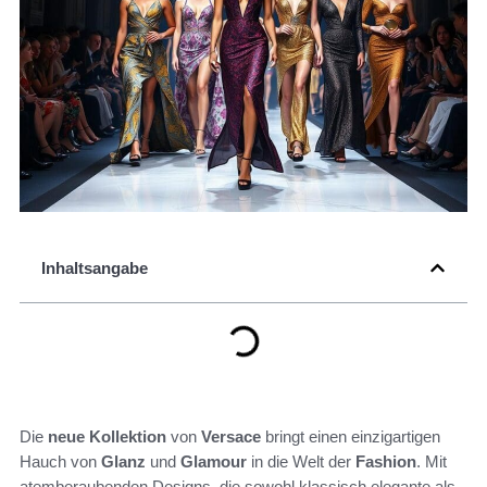
Inhaltsangabe
Die
neue Kollektion
von
Versace
bringt einen einzigartigen
Hauch von
Glanz
und
Glamour
in die Welt der
Fashion
. Mit
atemberaubenden Designs, die sowohl klassisch elegante als