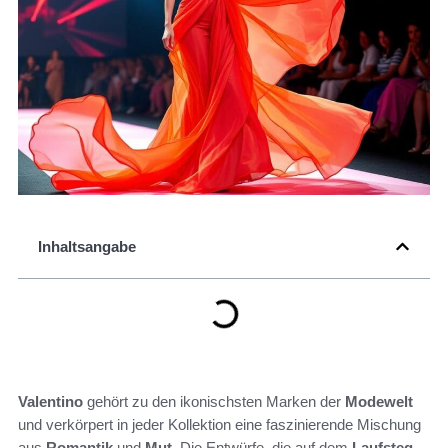
Inhaltsangabe
Valentino
gehört zu den ikonischsten Marken der
Modewelt
und verkörpert in jeder Kollektion eine faszinierende Mischung
aus
Romantik
und
Mut
. Die Entwürfe, die auf dem
Laufsteg