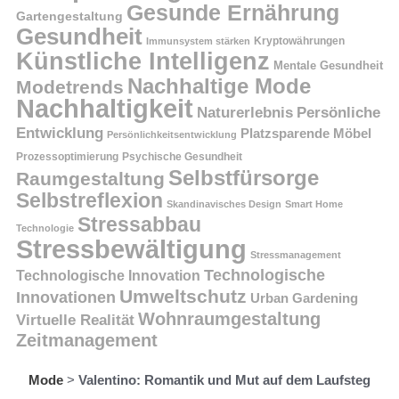
Gesunde Ernährung
Gartengestaltung
Gesundheit
Kryptowährungen
Immunsystem stärken
Künstliche Intelligenz
Mentale Gesundheit
Nachhaltige Mode
Modetrends
Nachhaltigkeit
Persönliche
Naturerlebnis
Entwicklung
Platzsparende Möbel
Persönlichkeitsentwicklung
Prozessoptimierung
Psychische Gesundheit
Selbstfürsorge
Raumgestaltung
Selbstreflexion
Skandinavisches Design
Smart Home
Stressabbau
Technologie
Stressbewältigung
Stressmanagement
Technologische
Technologische Innovation
Umweltschutz
Innovationen
Urban Gardening
Wohnraumgestaltung
Virtuelle Realität
Zeitmanagement
Mode
>
Valentino: Romantik und Mut auf dem Laufsteg