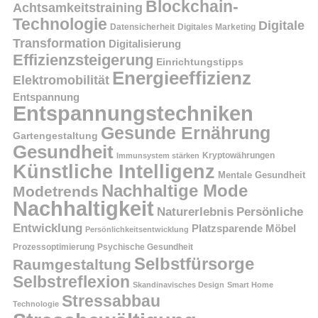
Blockchain-
Achtsamkeitstraining
Technologie
Digitale
Datensicherheit
Digitales Marketing
Transformation
Digitalisierung
Effizienzsteigerung
Einrichtungstipps
Energieeffizienz
Elektromobilität
Entspannung
Entspannungstechniken
Gesunde Ernährung
Gartengestaltung
Gesundheit
Kryptowährungen
Immunsystem stärken
Künstliche Intelligenz
Mentale Gesundheit
Nachhaltige Mode
Modetrends
Nachhaltigkeit
Persönliche
Naturerlebnis
Entwicklung
Platzsparende Möbel
Persönlichkeitsentwicklung
Prozessoptimierung
Psychische Gesundheit
Selbstfürsorge
Raumgestaltung
Selbstreflexion
Skandinavisches Design
Smart Home
Stressabbau
Technologie