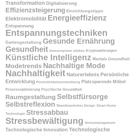
Transformation
Digitalisierung
Effizienzsteigerung
Einrichtungstipps
Energieeffizienz
Elektromobilität
Entspannung
Entspannungstechniken
Gesunde Ernährung
Gartengestaltung
Gesundheit
Kryptowährungen
Immunsystem stärken
Künstliche Intelligenz
Mentale Gesundheit
Nachhaltige Mode
Modetrends
Nachhaltigkeit
Persönliche
Naturerlebnis
Entwicklung
Platzsparende Möbel
Persönlichkeitsentwicklung
Prozessoptimierung
Psychische Gesundheit
Selbstfürsorge
Raumgestaltung
Selbstreflexion
Skandinavisches Design
Smart Home
Stressabbau
Technologie
Stressbewältigung
Stressmanagement
Technologische
Technologische Innovation