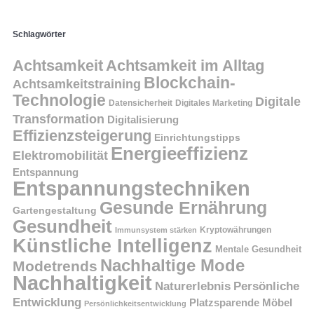
Schlagwörter
Achtsamkeit
Achtsamkeit im Alltag
Blockchain-
Achtsamkeitstraining
Technologie
Digitale
Datensicherheit
Digitales Marketing
Transformation
Digitalisierung
Effizienzsteigerung
Einrichtungstipps
Energieeffizienz
Elektromobilität
Entspannung
Entspannungstechniken
Gesunde Ernährung
Gartengestaltung
Gesundheit
Kryptowährungen
Immunsystem stärken
Künstliche Intelligenz
Mentale Gesundheit
Nachhaltige Mode
Modetrends
Nachhaltigkeit
Persönliche
Naturerlebnis
Entwicklung
Platzsparende Möbel
Persönlichkeitsentwicklung