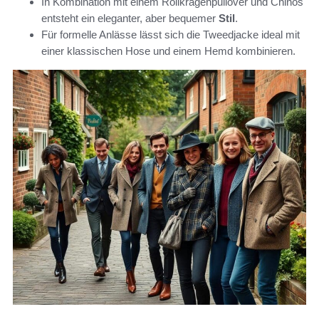
In Kombination mit einem Rollkragenpullover und Chinos
entsteht ein eleganter, aber bequemer
Stil
.
Für formelle Anlässe lässt sich die Tweedjacke ideal mit
einer klassischen Hose und einem Hemd kombinieren.