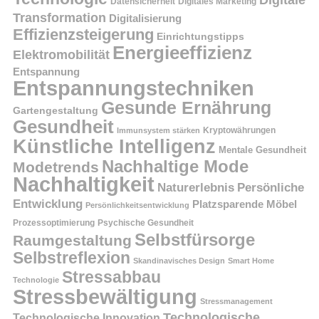
Datensicherheit
Digitales Marketing
Transformation
Digitalisierung
Effizienzsteigerung
Einrichtungstipps
Energieeffizienz
Elektromobilität
Entspannung
Entspannungstechniken
Gesunde Ernährung
Gartengestaltung
Gesundheit
Kryptowährungen
Immunsystem stärken
Künstliche Intelligenz
Mentale Gesundheit
Nachhaltige Mode
Modetrends
Nachhaltigkeit
Persönliche
Naturerlebnis
Entwicklung
Platzsparende Möbel
Persönlichkeitsentwicklung
Prozessoptimierung
Psychische Gesundheit
Selbstfürsorge
Raumgestaltung
Selbstreflexion
Skandinavisches Design
Smart Home
Stressabbau
Technologie
Stressbewältigung
Stressmanagement
Technologische
Technologische Innovation