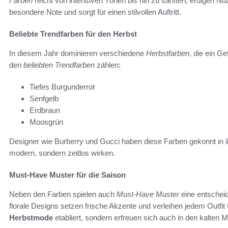
Farben
reicht von intensiven Tönen bis hin zu sanften, erdigen Nua
besondere Note und sorgt für einen stilvollen Auftritt.
Beliebte Trendfarben für den Herbst
In diesem Jahr dominieren verschiedene
Herbstfarben
, die ein G
den
beliebten Trendfarben
zählen:
Tiefes Burgunderrot
Senfgelb
Erdbraun
Moosgrün
Designer wie Burberry und Gucci haben diese Farben gekonnt in i
modern, sondern zeitlos wirken.
Must-Have Muster für die Saison
Neben den Farben spielen auch
Must-Have Muster
eine entscheid
florale Designs setzen frische Akzente und verleihen jedem Outfit
Herbstmode
etabliert, sondern erfreuen sich auch in den kalten M