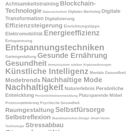
Blockchain-
Achtsamkeitstraining
Technologie
Digitale
Digitales Marketing
Datensicherheit
Transformation
Digitalisierung
Effizienzsteigerung
Einrichtungstipps
Energieeffizienz
Elektromobilität
Entspannung
Entspannungstechniken
Gesunde Ernährung
Gartengestaltung
Gesundheit
Immunsystem stärken
Kryptowährungen
Künstliche Intelligenz
Mentale Gesundheit
Nachhaltige Mode
Modetrends
Nachhaltigkeit
Naturerlebnis
Persönliche
Entwicklung
Platzsparende Möbel
Persönlichkeitsentwicklung
Prozessoptimierung
Psychische Gesundheit
Selbstfürsorge
Raumgestaltung
Selbstreflexion
Skandinavisches Design
Smart Home
Stressabbau
Technologie