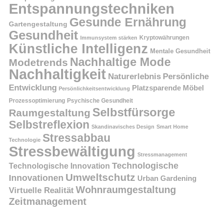
Entspannungstechniken
Gesunde Ernährung
Gartengestaltung
Gesundheit
Kryptowährungen
Immunsystem stärken
Künstliche Intelligenz
Mentale Gesundheit
Nachhaltige Mode
Modetrends
Nachhaltigkeit
Persönliche
Naturerlebnis
Entwicklung
Platzsparende Möbel
Persönlichkeitsentwicklung
Prozessoptimierung
Psychische Gesundheit
Selbstfürsorge
Raumgestaltung
Selbstreflexion
Skandinavisches Design
Smart Home
Stressabbau
Technologie
Stressbewältigung
Stressmanagement
Technologische
Technologische Innovation
Umweltschutz
Innovationen
Urban Gardening
Wohnraumgestaltung
Virtuelle Realität
Zeitmanagement