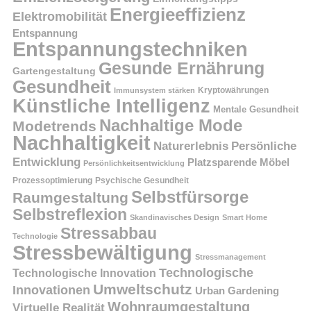
Energieeffizienz
Elektromobilität
Entspannung
Entspannungstechniken
Gesunde Ernährung
Gartengestaltung
Gesundheit
Kryptowährungen
Immunsystem stärken
Künstliche Intelligenz
Mentale Gesundheit
Nachhaltige Mode
Modetrends
Nachhaltigkeit
Persönliche
Naturerlebnis
Entwicklung
Platzsparende Möbel
Persönlichkeitsentwicklung
Prozessoptimierung
Psychische Gesundheit
Selbstfürsorge
Raumgestaltung
Selbstreflexion
Skandinavisches Design
Smart Home
Stressabbau
Technologie
Stressbewältigung
Stressmanagement
Technologische
Technologische Innovation
Umweltschutz
Innovationen
Urban Gardening
Wohnraumgestaltung
Virtuelle Realität