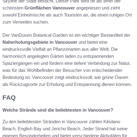
Skyline der Stadt besticht. Dieser Park wird oft als einer der
schönsten
Grünflächen Vancouver
angepriesen und zieht
sowohl Einheimische als auch Touristen an, die einen ruhigen Ort
zum Verweilen suchen.
Der VanDusen Botanical Garden ist ein wichtiger Bestandteil der
Naherholungsgebiete in Vancouver
und bietet eine
eindrucksvolle Vielfalt an Pflanzenarten aus aller Welt. Die
harmonisch angelegten Gärten laden zu entspannenden
Spaziergängen ein und fördern eine tiefere Verbindung zur Natur,
was für das Wohlbefinden der Besucher von entscheidender
Bedeutung ist. Vancouver zeigt eindrucksvoll, wie grüne Oasen
als Rückzugsorte zur Erholung und Entspannung dienen können.
FAQ
Welche Strände sind die beliebtesten in Vancouver?
Zu den beliebtesten Stränden in Vancouver zählen Kitsilano
Beach, English Bay und Jericho Beach. Jeder Strand hat seine
eigenen Besonderheiten und bietet verschiedene Aktivitäten für