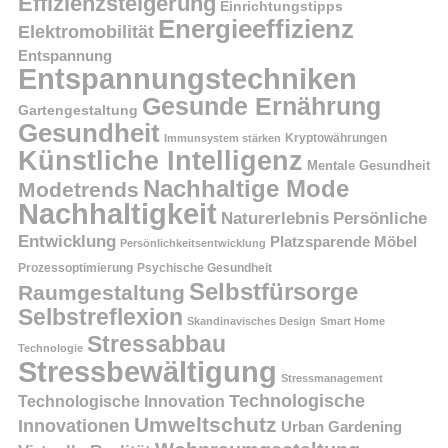
Effizienzsteigerung
Einrichtungstipps
Energieeffizienz
Elektromobilität
Entspannung
Entspannungstechniken
Gesunde Ernährung
Gartengestaltung
Gesundheit
Kryptowährungen
Immunsystem stärken
Künstliche Intelligenz
Mentale Gesundheit
Nachhaltige Mode
Modetrends
Nachhaltigkeit
Persönliche
Naturerlebnis
Entwicklung
Platzsparende Möbel
Persönlichkeitsentwicklung
Prozessoptimierung
Psychische Gesundheit
Selbstfürsorge
Raumgestaltung
Selbstreflexion
Skandinavisches Design
Smart Home
Stressabbau
Technologie
Stressbewältigung
Stressmanagement
Technologische
Technologische Innovation
Umweltschutz
Innovationen
Urban Gardening