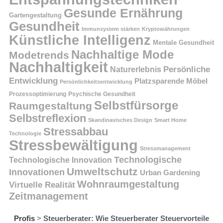
Gesunde Ernährung
Gartengestaltung
Gesundheit
Immunsystem stärken
Kryptowährungen
Künstliche Intelligenz
Mentale Gesundheit
Nachhaltige Mode
Modetrends
Nachhaltigkeit
Naturerlebnis
Persönliche
Entwicklung
Platzsparende Möbel
Persönlichkeitsentwicklung
Prozessoptimierung
Psychische Gesundheit
Selbstfürsorge
Raumgestaltung
Selbstreflexion
Skandinavisches Design
Smart Home
Stressabbau
Technologie
Stressbewältigung
Stressmanagement
Technologische
Technologische Innovation
Umweltschutz
Innovationen
Urban Gardening
Wohnraumgestaltung
Virtuelle Realität
Zeitmanagement
Profis
>
Steuerberater: Wie Steuerberater Steuervorteile